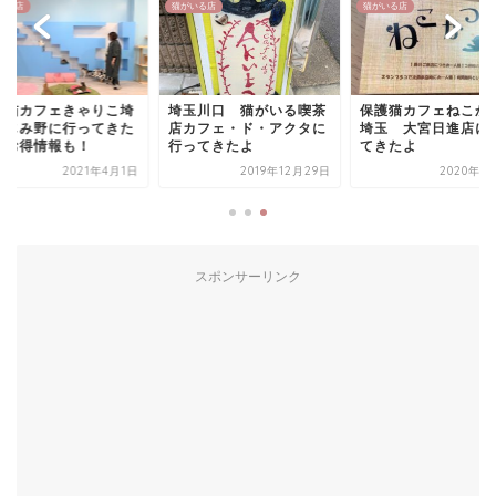
いる店
猫がいる店
猫がいる店
護猫カフェきゃりこ埼
埼玉川口 猫がいる喫茶
保護猫カフェねこ
ふじみ野に行ってきた
店カフェ・ド・アクタに
埼玉 大宮日進店に
 お得情報も！
行ってきたよ
てきたよ
2021年4月1日
2019年12月29日
2020年7
スポンサーリンク