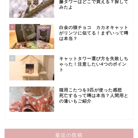
藤タワーはどこで買える？探して
みたよ
3
白金の猫チョコ カカオキャット
がリンツに似てる！まずいって噂
は本当？
4
キャットタワー選び方を失敗しち
ゃった！注意したい4つのポイン
ト
5
猫用こたつを3匹が使った感想
死亡するって噂は本当？人間用と
の違いもご紹介
最近の投稿