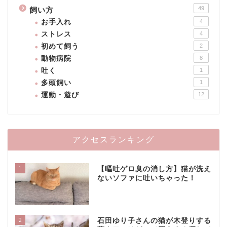
49
飼い方
お手入れ
4
ストレス
4
初めて飼う
2
動物病院
8
吐く
1
多頭飼い
1
運動・遊び
12
アクセスランキング
1
【嘔吐ゲロ臭の消し方】猫が洗え
ないソファに吐いちゃった！
2
石田ゆり子さんの猫が木登りする