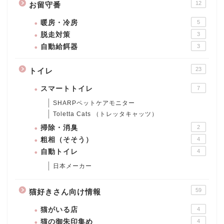
12
お留守番
暖房・冷房
5
脱走対策
3
自動給餌器
3
23
トイレ
スマートトイレ
7
SHARPペットケアモニター
Toletta Cats （トレッタキャッツ）
掃除・消臭
2
粗相（そそう）
4
自動トイレ
4
日本メーカー
59
猫好きさん向け情報
猫がいる店
4
猫の御朱印集め
4