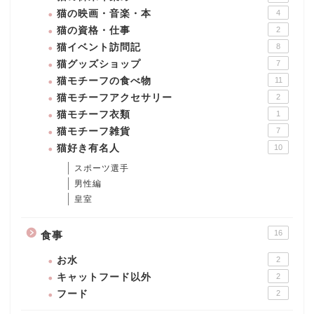
猫の映画・音楽・本
4
猫の資格・仕事
2
猫イベント訪問記
8
猫グッズショップ
7
猫モチーフの食べ物
11
猫モチーフアクセサリー
2
猫モチーフ衣類
1
猫モチーフ雑貨
7
猫好き有名人
10
スポーツ選手
男性編
皇室
16
食事
お水
2
キャットフード以外
2
フード
2