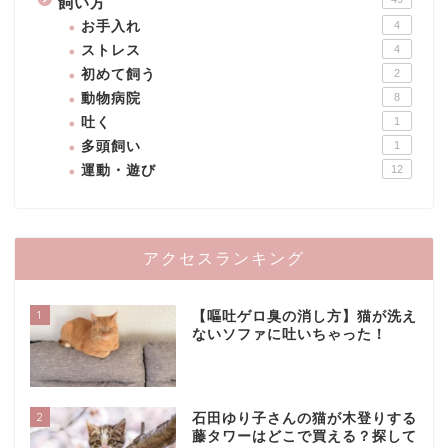
飼い方
お手入れ
4
ストレス
4
初めて飼う
2
動物病院
8
吐く
1
多頭飼い
1
運動・遊び
12
アクセスランキング
1
【嘔吐ゲロ臭の消し方】猫が洗え
ないソファに吐いちゃった！
2
石田ゆり子さんの猫が木登りする
藤タワーはどこで買える？探して