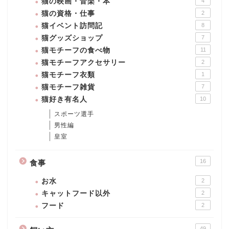
猫の映画・音楽・本
4
猫の資格・仕事
2
猫イベント訪問記
8
猫グッズショップ
7
猫モチーフの食べ物
11
猫モチーフアクセサリー
2
猫モチーフ衣類
1
猫モチーフ雑貨
7
猫好き有名人
10
スポーツ選手
男性編
皇室
16
食事
お水
2
キャットフード以外
2
フード
2
49