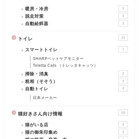
暖房・冷房
5
脱走対策
3
自動給餌器
3
23
トイレ
スマートトイレ
7
SHARPペットケアモニター
Toletta Cats （トレッタキャッツ）
掃除・消臭
2
粗相（そそう）
4
自動トイレ
4
日本メーカー
59
猫好きさん向け情報
猫がいる店
4
猫の御朱印集め
4