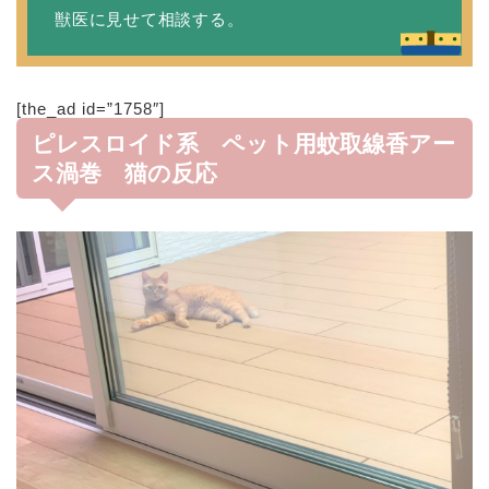
獣医に見せて相談する。
[the_ad id=”1758″]
ピレスロイド系 ペット用蚊取線香アー
ス渦巻 猫の反応