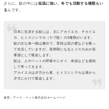
さらに、蚊の中には
低温に強い、冬でも活動する種類もい
る
んです。
日本に生息する蚊には、主にアカイエカ、チカイエ
カ、ヒトスジシマカ（ヤブ蚊）の3種類がいます。
蚊の主な食べ物は糖分で、普段は花の蜜などを吸っ
て生活していますが、産卵期になるとメスのみが栄
養源として吸血します。
蚊は、人やペットの呼吸やニオイ、体温などを感知
して寄ってきます。
アカイエカは夕方から夜、ヒトスジシマカは昼から
夕方にかけて吸血します。
参照：アース・ペット株式会社ホームページ