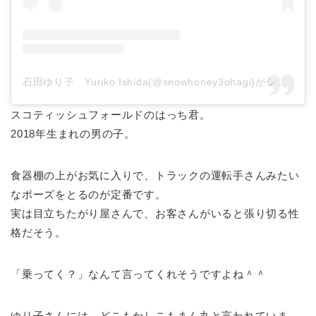
石田ゆり子 Yuriko Ishida(@snowhoney3ohagi)がシェアした投稿
スコティッシュフォールドのはっち君。
2018年生まれの男の子。
食器棚の上がお気に入りで、トラックの運転手さんみたい
なポーズをとるのが定番です。
実は目立ちたがり屋さんで、お客さんがいると張り切る性
格だそう。
「乗ってく？」なんて言ってくれそうですよね＾＾
ゆり子さんには、どこもかしこもまん丸と言われていま