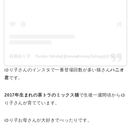
石田ゆり子 Yuriko Ishida(@snowhoney3ohagi)がシェアした投稿
ゆり子さんのインスタで一番登場回数が多い猫さん
ハニオ
君
です。
2017年生まれの茶トラのミックス猫
で生後一週間頃からゆ
り子さんが育てています。
ゆり子お母さんが大好きでべったりです。