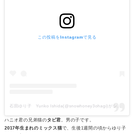
この投稿をInstagramで見る
石田ゆり子 Yuriko Ishida(@snowhoney3ohagi)がシェアした投稿
ハニオ君の兄弟猫の
タビ君
。男の子です。
2017年生まれの
ミックス猫
で、生後1週間の頃からゆり子